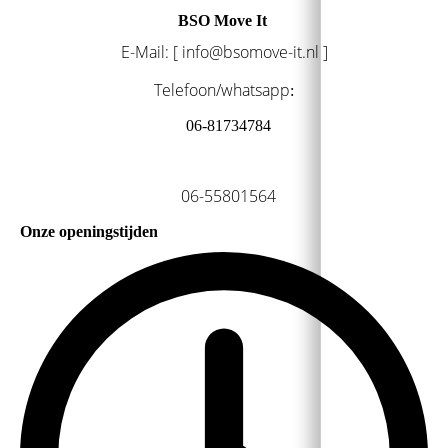
BSO Move It
E-Mail: [ info@bsomove-it.nl ]
Telefoon/whatsapp
:
06-81734784
06-55801564
Onze openingstijden