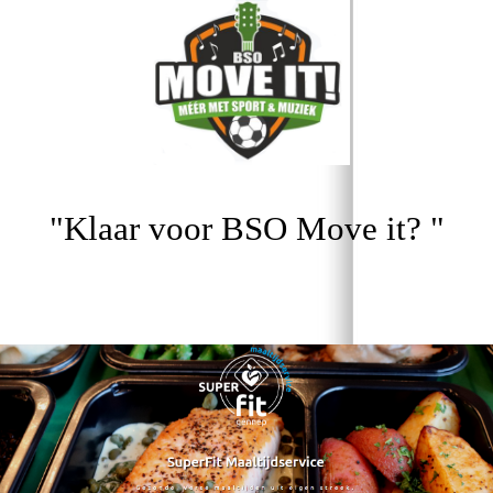
"Klaar voor BSO Move it? "