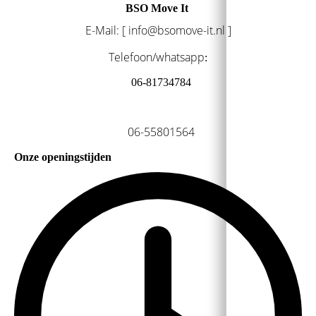
BSO Move It
E-Mail: [ info@bsomove-it.nl ]
Telefoon/whatsapp
:
06-81734784
06-55801564
Onze openingstijden