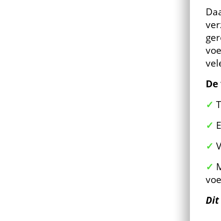
Daa
ver
ger
voe
vel
De 
✓
T
✓
E
✓
V
✓
M
voe
Dit