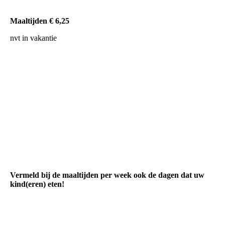
Maaltijden € 6,25
nvt in vakantie
1000062360
1000062361
1000062362
1000062359
downloaden
Vermeld bij de maaltijden per week ook de dagen dat uw
kind(eren) eten!