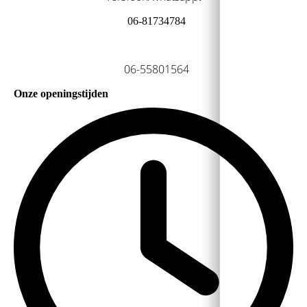
06-81734784
06-55801564
Onze openingstijden