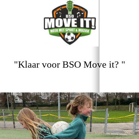
"Klaar voor BSO Move it? "