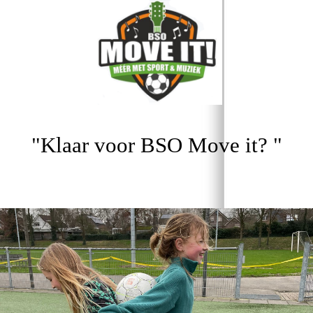
"Klaar voor BSO Move it? "