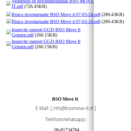
Veiligheid en gezondheidsplan BSO MOVE
IT.pdf
(726.45KB)
Risico inventarisatie BSO Move it 07-03-24.pdf
(289.43KB)
Risico inventarisatie BSO Move it 07-03-24.pdf
(289.43KB)
Inspectie rapport GGD BSO Move It
Gennep.pdf
(260.15KB)
Inspectie rapport GGD BSO Move It
Gennep.pdf
(260.15KB)
BSO Move It
E-Mail: [ info@bsomove-it.nl ]
Telefoon/whatsapp
:
06-81734784