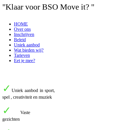
"Klaar voor BSO Move it? "
HOME
Over ons
Inschrijven
Beleid
Uniek aanbod
Wat bieden wij?
Tarieven
Eet je mee?
✓
Uniek aanbod in sport,
spel , creativiteit en muziek
✓
Vaste
gezichten